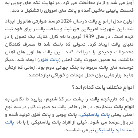
آویز می شد و از بار محافظت می کرد. در نهایت تکه های چوبی به
قسمت پایینی ماشین آمده و پالت های امروزی را تشکیل دادند.
اولین مدل از انواع پالت در سال 1024 توسط هوارتی هالوول ایجاد
شد. این شهروند آمریکایی حق ثبت و ساخت پالت را برای خود ثبت
کرده است. در سال 1939 فردی با نام کارل کلارک یک تحول را در
دنیای پالت ایجاد کرد. تحولی که باعث شد تا مصرف کنندگان
محصولات جدیدی را دریافت کنند. این پالت ها آویز های آهنی
داشتند. به همین صورت پالت آهنی (
پالت فلزی
) ایجاد شد. دیگر
توسعه های پالت مربوط به جنگ جهانی دوم بود. زمانی که ارتش
ها به ابزار هایی برای حمل مهمات و خوراکی نیاز داشتند.
انواع مختلف پالت کدام اند؟
حال که تاریخچه
پالت
را پشت سر گذاشتیم، بیایید تا نگاهی به
انواع پالت
بیندازیم. در حال حاضر پالت به صورت کلی در سه نوع
اصلی یعنی
پالت پلاستیکی
، پالت چوبی و پالت فلزی تولید شده و
در بازار عرضه می شود. خیلی از افراد پالت پلاستیکی را با نام
پالت
استاندارد پلاستیکی
نیز می شناسند.