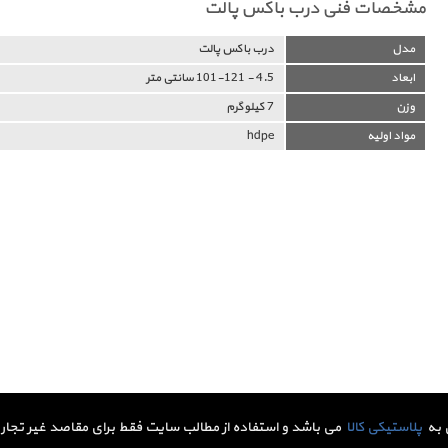
مشخصات فنی درب باکس پالت
مدل
درب باکس پالت
ابعاد
4.5 - 101-121 سانتی متر
وزن
7 کیلوگرم
مواد اولیه
hdpe
 به
پلاستیکی کالا
می باشد و استفاده از مطالب سایت فقط برای مقاصد غیر تجاری 