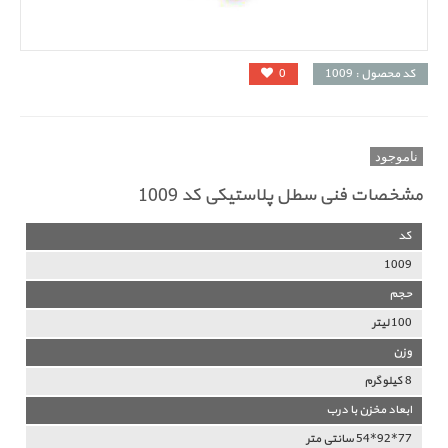
کد محصول : 1009
0
ناموجود
مشخصات فنی سطل پلاستیکی کد 1009
کد
1009
حجم
100 لیتر
وزن
8 کیلوگرم
ابعاد مخزن با درب
77*92*54 سانتی متر