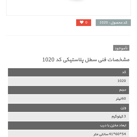
کد محصول : 1020
0
ناموجود
مشخصات فنی سطل پلاستیکی کد 1020
کد
1020
حجم
60 لیتر
وزن
3 کیلوگرم
ابعاد مخزن با درب
54*60*41 سانتی متر