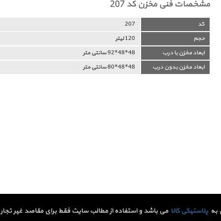
مشخصات فنی مخزن کد 207
کد
207
حجم
120 لیتر
ابعاد مخزن با درب
48*48*92 سانتی متر
ابعاد مخزن بدون درب
48*48*80 سانتی متر
 به
پلاستیکی کالا
می باشد و استفاده از مطالب سایت فقط برای مقاصد غیر تجاری 