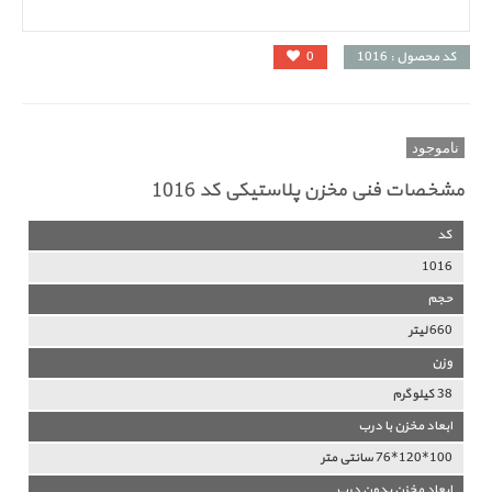
کد محصول : 1016
0
ناموجود
مشخصات فنی مخزن پلاستیکی کد 1016
کد
1016
حجم
660 لیتر
وزن
38 کیلوگرم
ابعاد مخزن با درب
100*120*76 سانتی متر
ابعاد مخزن بدون درب