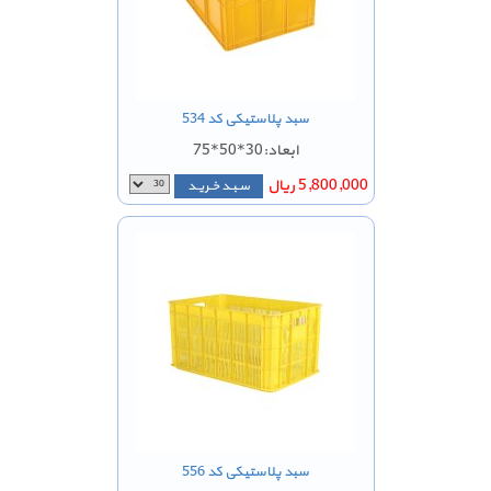
سبد پلاستیکی کد 534
ابعاد:30*50*75
5,800,000 ریال
سـبـد خـریـد
سبد پلاستیکی کد 556