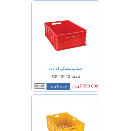
سبد پلاستیکی کد 533
ابعاد:20*40*60
7,300,000 ریال
سـبـد خـریـد