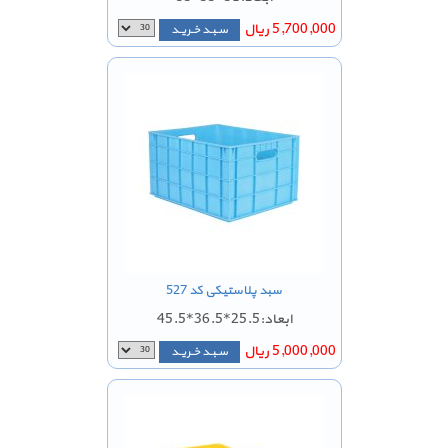
5,700,000 ریال
سـبـد خـریـد
سبد پلاستیکی کد 527
ابعاد:25.5*36.5*45.5
5,000,000 ریال
سـبـد خـریـد