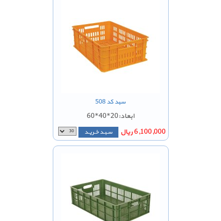
سبد کد 508
ابعاد:20*40*60
6,100,000 ریال
سـبـد خـریـد