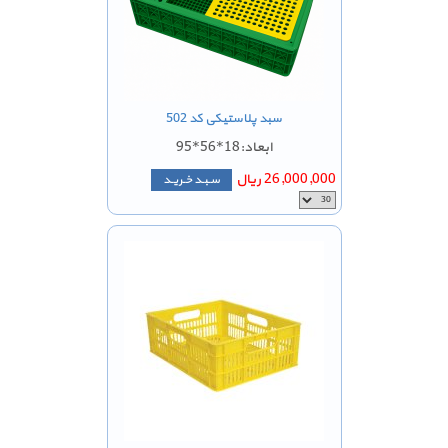
سبد پلاستیکی کد 502
ابعاد:18*56*95
26,000,000 ریال
سـبـد خـریـد