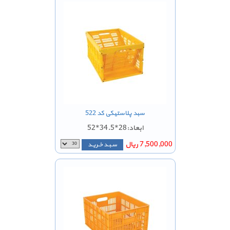
سبد پلاستیکی کد 522
ابعاد:28*34.5*52
7,500,000 ریال
سـبـد خـریـد