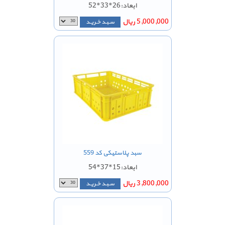
ابعاد:26*33*52
5,000,000 ریال
سـبـد خـریـد
سبد پلاستیکی کد 559
ابعاد:15*37*54
3,800,000 ریال
سـبـد خـریـد