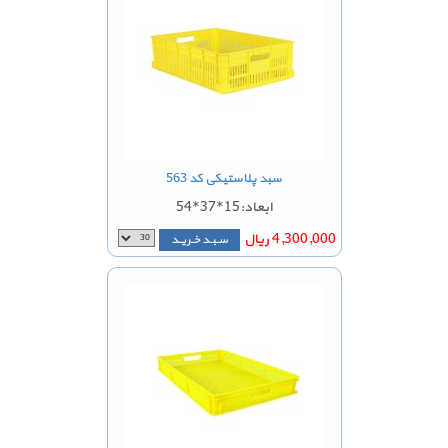
سبد پلاستیکی کد 563
ابعاد:15*37*54
4,300,000 ریال
سـبـد خـریـد