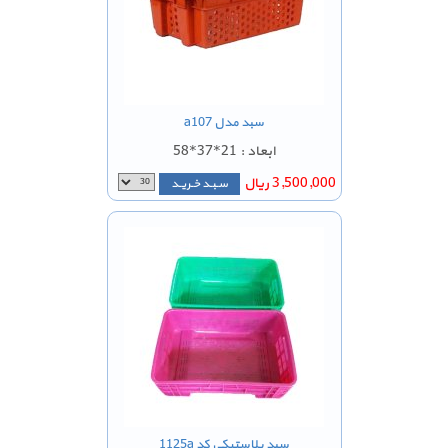
سبد مدل a107
ابعاد : 21*37*58
3,500,000 ریال
سـبـد خـریـد
سبد پلاستیکی کد 1125a