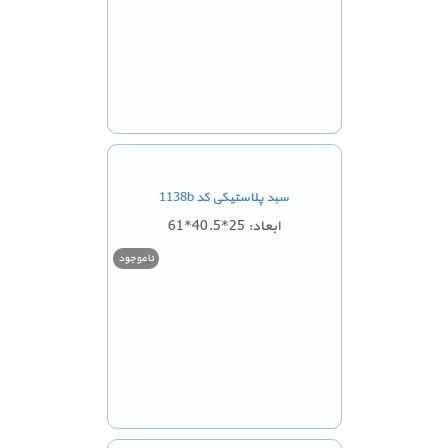
سبد پلاستیکی کد 1138b
ابعاد: 25*40.5*61
ناموجود