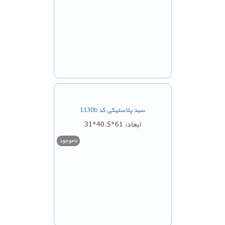
سبد پلاستیکی کد 1130b
ابعاد: 61*40.5*31
ناموجود