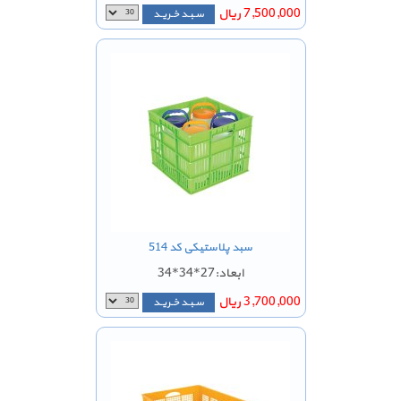
7,500,000 ریال
سـبـد خـریـد
سبد پلاستیکی کد 514
ابعاد:27*34*34
3,700,000 ریال
سـبـد خـریـد