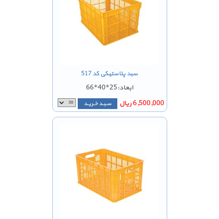
سبد پلاستیکی کد 517
ابعاد:25*40*66
6,500,000 ریال
سـبـد خـریـد