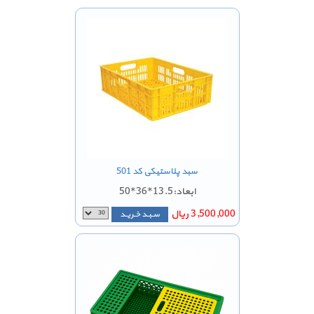
سبد پلاستیکی کد 501
ابعاد:13.5*36*50
3,500,000 ریال
سـبـد خـریـد