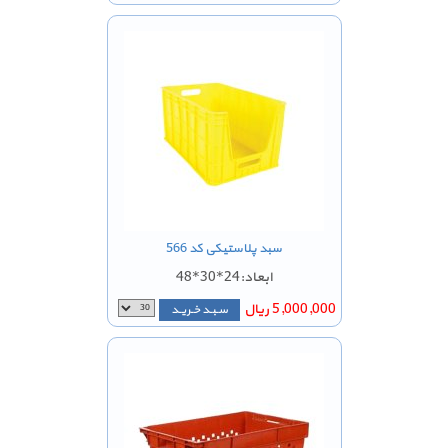
سبد پلاستیکی کد 566
ابعاد:24*30*48
5,000,000 ریال
سـبـد خـریـد