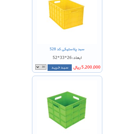
سبد پلاستیکی کد 528
ابعاد:26*33*52
5,200,000 ریال
سـبـد خـریـد